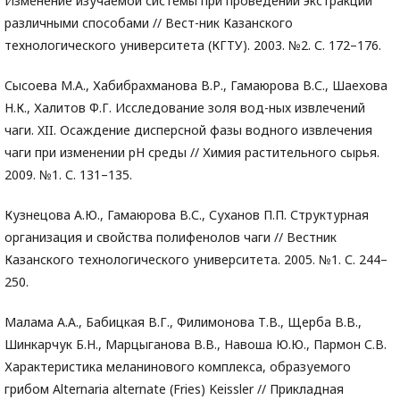
Изменение изучаемой системы при проведении экстракции
различными способами // Вест-ник Казанского
технологического университета (КГТУ). 2003. №2. С. 172–176.
Сысоева М.А., Хабибрахманова В.Р., Гамаюрова В.С., Шаехова
Н.К., Халитов Ф.Г. Исследование золя вод-ных извлечений
чаги. XII. Осаждение дисперсной фазы водного извлечения
чаги при изменении pH среды // Химия растительного сырья.
2009. №1. С. 131–135.
Кузнецова А.Ю., Гамаюрова В.С., Суханов П.П. Структурная
организация и свойства полифенолов чаги // Вестник
Казанского технологического университета. 2005. №1. С. 244–
250.
Малама А.А., Бабицкая В.Г., Филимонова Т.В., Щерба В.В.,
Шинкарчук Б.Н., Марцыганова В.В., Навоша Ю.Ю., Пармон С.В.
Характеристика меланинового комплекса, образуемого
грибом Alternaria alternate (Fries) Keissler // Прикладная