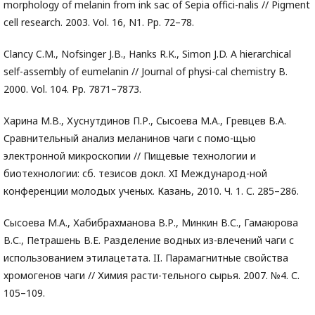
morphology of melanin from ink sac of Sepia offici-nalis // Pigment
cell research. 2003. Vol. 16, N1. Pp. 72–78.
Clancy C.M., Nofsinger J.B., Hanks R.K., Simon J.D. A hierarchical
self-assembly of eumelanin // Journal of physi-cal chemistry B.
2000. Vol. 104. Pp. 7871–7873.
Харина М.В., Хуснутдинов П.Р., Сысоева М.А., Гревцев В.А.
Сравнительный анализ меланинов чаги с помо-щью
электронной микроскопии // Пищевые технологии и
биотехнологии: сб. тезисов докл. XI Международ-ной
конференции молодых ученых. Казань, 2010. Ч. 1. С. 285–286.
Сысоева М.А., Хабибрахманова В.Р., Минкин В.С., Гамаюрова
В.С., Петрашень В.Е. Разделение водных из-влечений чаги с
использованием этилацетата. II. Парамагнитные свойства
хромогенов чаги // Химия расти-тельного сырья. 2007. №4. С.
105–109.