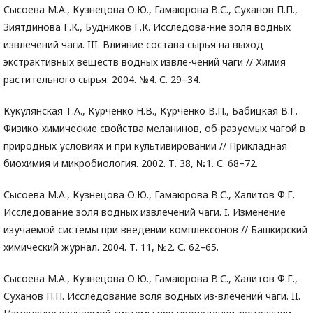
Сысоева М.А., Кузнецова О.Ю., Гамаюрова В.С., Суханов П.П.,
Зиятдинова Г.К., Будников Г.К. Исследова-ние золя водных
извлечений чаги. III. Влияние состава сырья на выход
экстрактивных веществ водных извле-чений чаги // Химия
растительного сырья. 2004. №4. С. 29–34.
Кукулянская Т.А., Курченко Н.В., Курченко В.П., Бабицкая В.Г.
Физико-химические свойства меланинов, об-разуемых чагой в
природных условиях и при культивировании // Прикладная
биохимия и микробиология. 2002. Т. 38, №1. С. 68–72.
Сысоева М.А., Кузнецова О.Ю., Гамаюрова В.С., Халитов Ф.Г.
Исследование золя водных извлечений чаги. I. Изменение
изучаемой системы при введении комплексонов // Башкирский
химический журнал. 2004. Т. 11, №2. С. 62–65.
Сысоева М.А., Кузнецова О.Ю., Гамаюрова В.С., Халитов Ф.Г.,
Суханов П.П. Исследование золя водных из-влечений чаги. II.