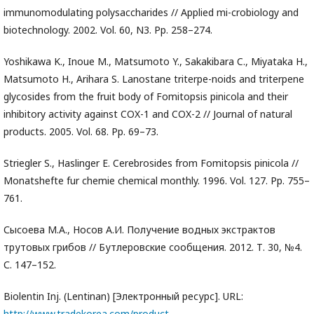
immunomodulating polysaccharides // Applied mi-crobiology and
biotechnology. 2002. Vol. 60, N3. Pp. 258–274.
Yoshikawa K., Inoue M., Matsumoto Y., Sakakibara C., Miyataka H.,
Matsumoto H., Arihara S. Lanostane triterpe-noids and triterpene
glycosides from the fruit body of Fomitopsis pinicola and their
inhibitory activity against COX-1 and COX-2 // Journal of natural
products. 2005. Vol. 68. Pp. 69–73.
Striegler S., Haslinger E. Cerebrosides from Fomitopsis pinicola //
Monatshefte fur chemie chemical monthly. 1996. Vol. 127. Pp. 755–
761.
Сысоева М.А., Носов А.И. Получение водных экстрактов
трутовых грибов // Бутлеровские сообщения. 2012. Т. 30, №4.
С. 147–152.
Biolentin Inj. (Lentinan) [Электронный ресурс]. URL:
http://www.tradekorea.com/product-