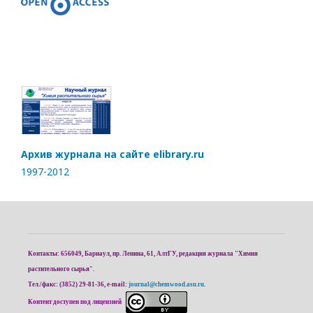
Архив журнала на сайте elibrary.ru
1997-2012
Контакты: 656049, Барнаул, пр. Ленина, 61, АлтГУ, редакция журнала "Химия
растительного сырья".
Тел./факс: (3852) 29-81-36, e-mail:
journal@chemwood.asu.ru
.
Контент доступен под лицензией