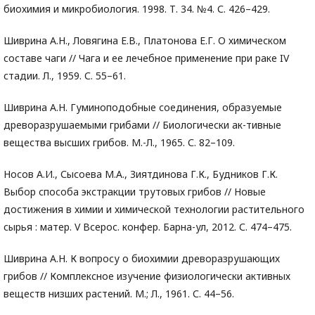
биохимия и микробиология. 1998. Т. 34. №4. С. 426–429.
Шиврина А.Н., Ловягина Е.В., Платонова Е.Г. О химическом
составе чаги // Чага и ее лечебное применение при раке IV
стадии. Л., 1959. С. 55–61.
Шиврина А.Н. Гуминоподобные соединения, образуемые
древоразрушаемыми грибами // Биологически ак-тивные
вещества высших грибов. М.-Л., 1965. С. 82–109.
Носов А.И., Сысоева М.А., Зиятдинова Г.К., Будников Г.К.
Выбор способа экстракции трутовых грибов // Новые
достижения в химии и химической технологии растительного
сырья : матер. V Всерос. конфер. Барна-ул, 2012. С. 474–475.
Шиврина А.Н. К вопросу о биохимии древоразрушающих
грибов // Комплексное изучение физиологически активных
веществ низших растений. М.; Л., 1961. С. 44–56.