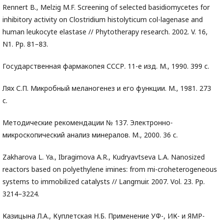
Rennert B., Melzig M.F. Screening of selected basidiomycetes for
inhibitory activity on Clostridium histolyticum col-lagenase and
human leukocyte elastase // Phytotherapy research. 2002. V. 16,
N1. Pp. 81–83.
Государственная фармакопея СССР. 11-е изд. М., 1990. 399 с.
Лях С.П. Микробный меланогенез и его функции. М., 1981. 273
с.
Методические рекомендации № 137. Электронно-
микроскопический анализ минералов. М., 2000. 36 с.
Zakharova L. Ya., Ibragimova A.R., Kudryavtseva L.A. Nanosized
reactors based on polyethylene imines: from mi-croheterogeneous
systems to immobilized catalysts // Langmuir. 2007. Vol. 23. Pp.
3214–3224.
Казицына Л.А., Куплетская Н.Б. Применение УФ-, ИК- и ЯМР-