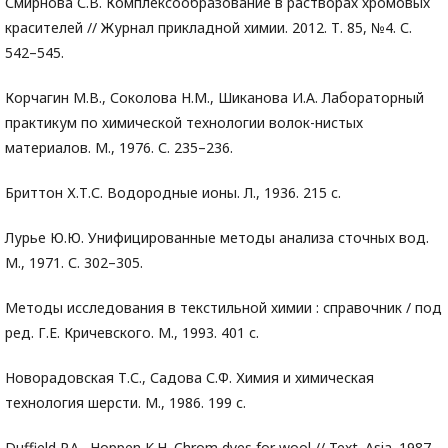
Смирнова С.В. Комплексообразование в растворах хромовых
красителей // Журнал прикладной химии. 2012. Т. 85, №4. С.
542–545.
Корчагин М.В., Соколова Н.М., Шиканова И.А. Лабораторный
практикум по химической технологии волок-нистых
материалов. М., 1976. С. 235–236.
Бриттон Х.Т.С. Водородные ионы. Л., 1936. 215 c.
Лурье Ю.Ю. Унифицированные методы анализа сточных вод.
М., 1971. С. 302–305.
Методы исследования в текстильной химии : справочник / под
ред. Г.Е. Кричевского. М., 1993. 401 с.
Новорадовская Т.С., Садова С.Ф. Химия и химическая
технология шерсти. М., 1986. 199 с.
Duffield P.A., Hoppen K.H. Chrom dyes for wool // Text. Asia. 1987.