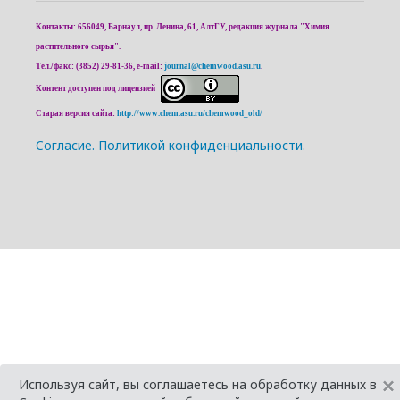
Контакты: 656049, Барнаул, пр. Ленина, 61, АлтГУ, редакция журнала "Химия
растительного сырья".
Тел./факс: (3852) 29-81-36, e-mail:
journal@chemwood.asu.ru
.
Контент доступен под лицензией
Старая версия сайта:
http://www.chem.asu.ru/chemwood_old/
Cогласие.
Политикой конфиденциальности.
×
Используя сайт, вы соглашаетесь на обработку данных в