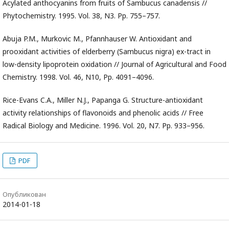
Acylated anthocyanins from fruits of Sambucus canadensis //
Phytochemistry. 1995. Vol. 38, N3. Pp. 755–757.
Abuja P.M., Murkovic M., Pfannhauser W. Antioxidant and
prooxidant activities of elderberry (Sambucus nigra) ex-tract in
low-density lipoprotein oxidation // Journal of Agricultural and Food
Chemistry. 1998. Vol. 46, N10, Pp. 4091–4096.
Rice-Evans C.A., Miller N.J., Papanga G. Structure-antioxidant
activity relationships of flavonoids and phenolic acids // Free
Radical Biology and Medicine. 1996. Vol. 20, N7. Pp. 933–956.
PDF
Опубликован
2014-01-18