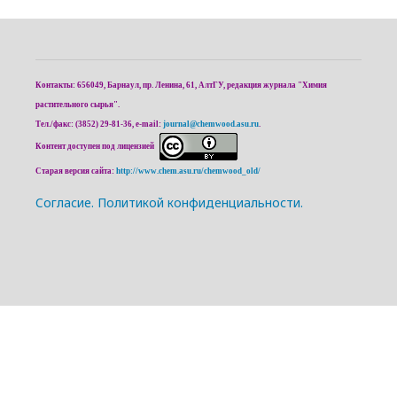
Контакты: 656049, Барнаул, пр. Ленина, 61, АлтГУ, редакция журнала "Химия
растительного сырья".
Тел./факс: (3852) 29-81-36, e-mail:
journal@chemwood.asu.ru
.
Контент доступен под лицензией
Старая версия сайта:
http://www.chem.asu.ru/chemwood_old/
Cогласие.
Политикой конфиденциальности.