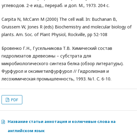
углеводов. 2-е изд., перераб. и доп. М., 1973. 204 с.
Carpita N, McCann M (2000) The cell wall. In: Buchanan B,
Gruissem W, Jones R (eds) Biochemistry and molecular biology of
plants. Am. Soc. of Plant Physiol, Rockville, pp 52-108
Бровенко Г.Н., Гусельникова Т.В. Химический состав
гидролизатов древесины – субстрата для
микробиологического синтеза белка (обзор литературы).
Фурфурол и оксиметилфурфурол // Гидролизная и
лесохимическая промышленность, 1993. №1. С. 6-10.
PDF
Название статьи аннотация и колючевые слова на
английском язык