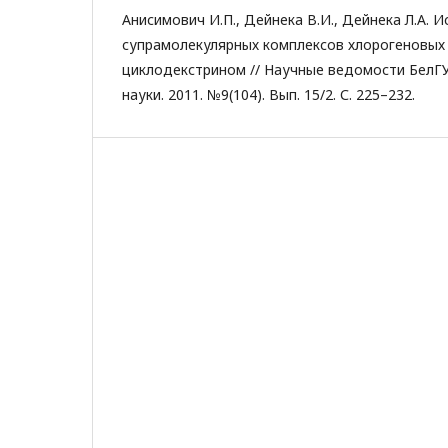
Анисимович И.П., Дейнека В.И., Дейнека Л.А. 
супрамолекулярных комплексов хлорогеновых 
циклодекстрином // Научные ведомости БелГУ
науки. 2011. №9(104). Вып. 15/2. С. 225–232.