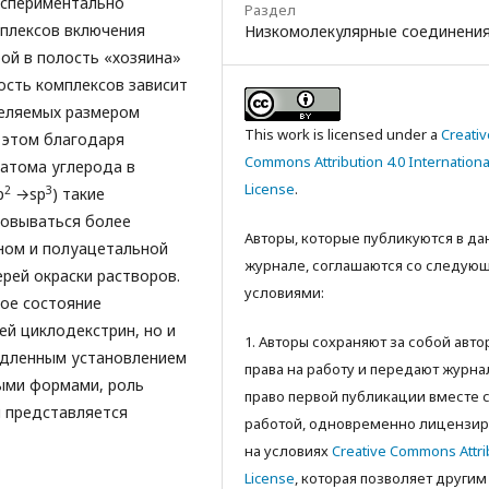
кспериментально
Раздел
плексов включения
Низкомолекулярные соединени
ой в полость «хозяина»
ость комплексов зависит
деляемых размером
This work is licensed under a
Creativ
и этом благодаря
Commons Attribution 4.0 Internationa
атома углерода в
License
.
2
3
p
→sp
) такие
зовываться более
Авторы, которые публикуются в д
ном и полуацетальной
журнале, соглашаются со следую
ей окраски растворов.
условиями:
ое состояние
ей циклодекстрин, но и
1. Авторы сохраняют за собой авт
медленным установлением
права на работу и передают журна
ыми формами, роль
право первой публикации вместе 
я представляется
работой, одновременно лицензир
на условиях
Creative Commons Attri
License
, которая позволяет другим