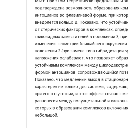
MM+. При этом теоретически предсказана и э
подтверждена возможность образования ком
антоцианов во флавилиевой форме, при котор
внедряется кольцо В. Показано, что устойчив
от стерических факторов в комплексах, опре
гликозидных заместителей в положении 3; пр
изменению геометрии ближайшего окружения 
положении 2 (при замене типа гибридизации s
напряжения ослабевают, что позволяет обра
устойчивым комплексам между циклодекстри
формой антоцианов, сопровождающийся потер
Показано, что медленный выход в стационарн
характерен не только для системы, содержащ
при его отсутствии, и этот эффект связан с 
равновесия между полуацетальной и халконн
которых в образовании комплексов включени
небольшой.