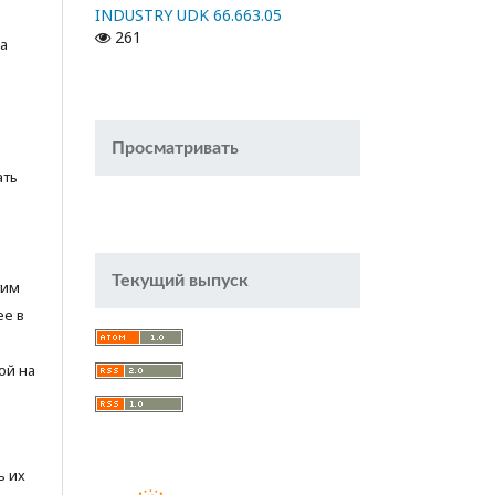
INDUSTRY UDK 66.663.05
261
а
Просматривать
ать
Текущий выпуск
тим
ее в
ой на
ь их