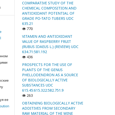
COMPARATIVE STUDY OF THE
я
CHEMICAL COMPOSITION AND
ANTIOXIDANT POTENTIAL OF
GRADE PO-TATO TUBERS UDC
635.21
770
e
VITAMIN AND ANTIOXIDANT
l
VALUE OF RASPBERRY FRUIT
(RUBUS IDAEUS L.) (REVIEW) UDC
634.71:581.192
анном
436
щими
PROSPECTS FOR THE USE OF
PLANTS OF THE GENUS
PHELLODENDRON AS A SOURCE
OF BIOLOGICALLY ACTIVE
орские
SUBSTANCES UDC
лу
615.45:615.322:582.751.9
с
263
уя ее
OBTAINING BIOLOGICALLY ACTIVE
bution
ADDITIVES FROM SECONDARY
RAW MATERIAL OF THE WINE