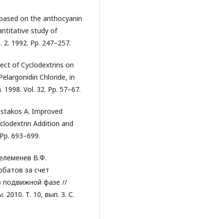
 based on the anthocyanin
ntitative study of
. 2. 1992. Pp. 247–257.
fect of Cyclodextrins on
elargonidin Chloride, in
 1998. Vol. 32. Pp. 57–67.
ustakos A. Improved
yclodextrin Addition and
. Pp. 693–699.
Селеменев В.Ф.
рбатов за счет
 подвижной фазе //
010. Т. 10, вып. 3. С.