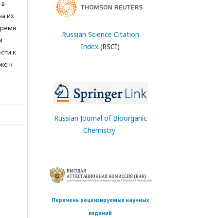
 в
на их
время
Russian Science Citation
м
Index
(RSCI)
сти к
же к
Russian Journal of Bioorganic
Chemistry
Перечень рецензируемых научных
изданий