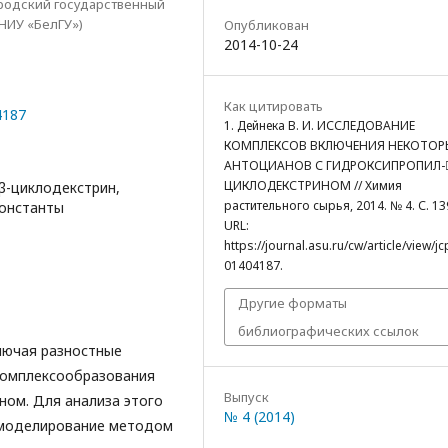
родский государственный
НИУ «БелГУ»)
Опубликован
2014-10-24
Как цитировать
4187
1. Дейнека В. И. ИССЛЕДОВАНИЕ
КОМПЛЕКСОВ ВКЛЮЧЕНИЯ НЕКОТОР
АНТОЦИАНОВ С ГИДРОКСИПРОПИЛ-
ЦИКЛОДЕКСТРИНОМ // Химия
β-циклодекстрин,
растительного сырья, 2014. № 4. С. 13
константы
URL:
https://journal.asu.ru/cw/article/view/j
01404187.
Другие форматы
библиографических ссылок
лючая разностные
комплексообразования
Выпуск
ном. Для анализа этого
№ 4 (2014)
 моделирование методом