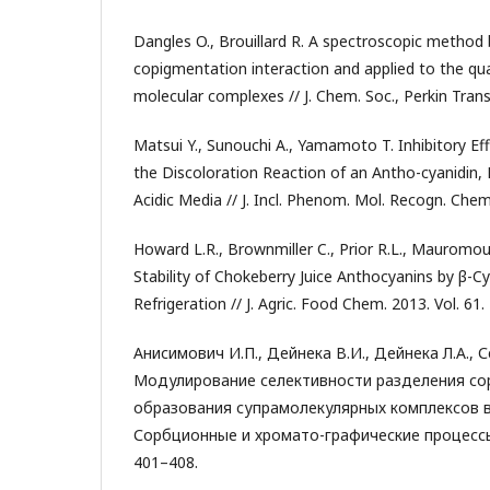
Dangles O., Brouillard R. A spectroscopic method
copigmentation interaction and applied to the qua
molecular complexes // J. Chem. Soc., Perkin Trans
Matsui Y., Sunouchi A., Yamamoto T. Inhibitory Ef
the Discoloration Reaction of an Antho-cyanidin, P
Acidic Media // J. Incl. Phenom. Mol. Recogn. Chem.
Howard L.R., Brownmiller C., Prior R.L., Mauromo
Stability of Chokeberry Juice Anthocyanins by β-C
Refrigeration // J. Agric. Food Chem. 2013. Vol. 61
Анисимович И.П., Дейнека В.И., Дейнека Л.А., 
Модулирование селективности разделения со
образования супрамолекулярных комплексов в
Сорбционные и хромато-графические процессы. 2
401–408.