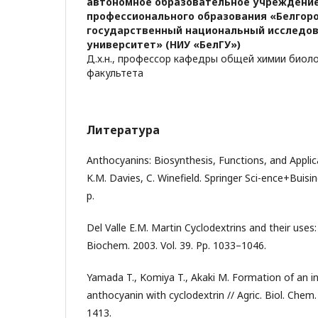
автономное образовательное учреждени
профессионального образования «Белгор
государственный национальный исследо
университет» (НИУ «БелГУ»)
Д.х.н., профессор кафедры общей химии биол
факультета
Литература
Anthocyanins: Biosynthesis, Functions, and Applica
K.M. Davies, C. Winefield. Springer Sci-ence+Buisi
р.
Del Valle E.M. Martin Cyclodextrins and their uses:
Biochem. 2003. Vol. 39. Pp. 1033–1046.
Yamada T., Komiya T., Akaki M. Formation of an i
anthocyanin with cyclodextrin // Agric. Biol. Chem.
1413.