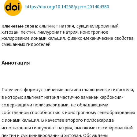
https://doi.org/10.14258/jcprm.201404380
альгинат натрия, сукцинилированный
Ключевые слова:
хитозан, пектин, гиалуронат натрия, ионотропное
желирование ионами кальция, физико-механические свойства
смешанных гидрогелей.
Аннотация
Получены формоустойчивые альгинат-кальциевые гидрогели,
в которых альгинат натрия частично заменен карбоксил-
содержащими полисахаридами, не обладающими
собственной способностью к ионотропному гелеобразованию
с ионами кальция. В качестве второго полисахарида
использовали гиалуронат натрия, высокометоксилированный
пектин и сукцинилированный хитозан. Обсуждены