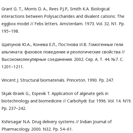
Grant G. T., Morris D. A., Rees P.J.P., Smith K.A. Biological
interactions between Polysaccharides and divalent cations: The
eggbox model // Febs letters. Amsterdam. 1973. Vol. 32. N1. Pp.
195–198.
Щипунов Ю.А., Конева Е.Л., Постнова И.В. Гомогенные гели
альгината: фазовое поведение и реологические свойства //
Высокомолекулярные соединения. 2002. Сер. А. Т. 44. №7. С.
1201–1211.
Vincent J. Structural biomaterials. Princeton. 1990. Pp. 247.
Skjak-Braek G., Espevik T. Application of alginate gels in
biotechnology and biomedicine // Carbohydr. Eur. 1996. Vol. 14. N19.
Pp. 237–242.
Kshirsagar N.A. Drug delivery systems // Indian Journal of
Pharmacology. 2000. N32. Pp. 54–61.