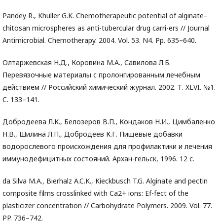
Pandey R., Khuller G.K. Chemotherapeutic potential of alginate–
chitosan microspheres as anti-tubercular drug carri-ers // Journal
Antimicrobial. Chemotherapy. 2004. Vol. 53. N4. Pp. 635–640.
Олтаржевская Н.Д., Коровина М.А., Савилова Л.Б.
Перевязочные материалы с пролонгированным лечебным
действием // Российский химический журнал. 2002. Т. XLVI. №1.
C. 133–141.
Добродеева Л.К., Белозеров В.П., Кондаков Н.И., Цимбаленко
Н.В., Шилина Л.П., Добродеев К.Г. Пищевые добавки
водорослевого происхождения для профилактики и лечения
иммунодефицитных состояний. Архан-гельск, 1996. 12 с.
da Silva M.A., Bierhalz A.C.K., Kieckbusch T.G. Alginate and pectin
composite films crosslinked with Ca2+ ions: Ef-fect of the
plasticizer concentration // Carbohydrate Polymers. 2009. Vol. 77.
PP. 736–742.