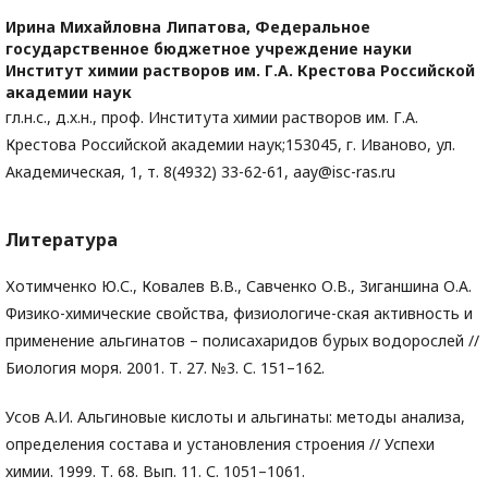
Ирина Михайловна Липатова,
Федеральное
государственное бюджетное учреждение науки
Институт химии растворов им. Г.А. Крестова Российской
академии наук
гл.н.с., д.х.н., проф. Института химии растворов им. Г.А.
Крестова Российской академии наук;153045, г. Иваново, ул.
Академическая, 1, т. 8(4932) 33-62-61, aay@isc-ras.ru
Литература
Хотимченко Ю.С., Ковалев В.В., Савченко О.В., Зиганшина О.А.
Физико-химические свойства, физиологиче-ская активность и
применение альгинатов – полисахаридов бурых водорослей //
Биология моря. 2001. Т. 27. №3. С. 151–162.
Усов А.И. Альгиновые кислоты и альгинаты: методы анализа,
определения состава и установления строения // Успехи
химии. 1999. Т. 68. Вып. 11. С. 1051–1061.