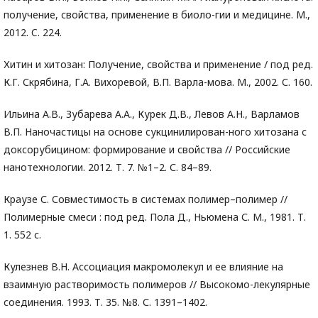
получение, свойства, применение в биоло-гии и медицине. М.,
2012. C. 224.
Хитин и хитозан: Получение, свойства и применение / под ред.
К.Г. Скрябина, Г.А. Вихоревой, В.П. Варла-мова. М., 2002. С. 160.
Ильина А.В., Зубарева А.А., Курек Д.В., Левов А.Н., Варламов
В.П. Наночастицы на основе сукцинилирован-ного хитозана с
доксорубицином: формирование и свойства // Российские
нанотехнологии. 2012. Т. 7. №1–2. С. 84–89.
Краузе С. Совместимость в системах полимер–полимер //
Полимерные смеси : под ред. Пола Д., Ньюмена С. М., 1981. Т.
1. 552 с.
Кулезнев В.Н. Ассоциация макромолекул и ее влияние на
взаимную растворимость полимеров // Высокомо-лекулярные
соединения. 1993. Т. 35. №8. С. 1391–1402.