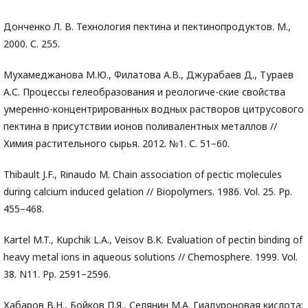
Донченко Л. В. Технология пектина и пектинопродуктов. М.,
2000. С. 255.
Мухамеджанова М.Ю., Филатова А.В., Джурабаев Д., Тураев
А.С. Процессы гелеобразования и реологиче-ские свойства
умеренно-концентрированных водных растворов цитрусового
пектина в присутствии ионов поливалентных металлов //
Химия растительного сырья. 2012. №1. С. 51–60.
Thibault J.F., Rinaudo M. Chain association of pectic molecules
during calcium induced gelation // Biopolymers. 1986. Vol. 25. Pp.
455–468.
Kartel M.T., Kupchik L.A., Veisov B.K. Evaluation of pectin binding of
heavy metal ions in aqueous solutions // Chemosphere. 1999. Vol.
38. N11. Pp. 2591–2596.
Хабаров В.Н., Бойков П.Я., Селянин М.А. Гиалуроновая кислота: