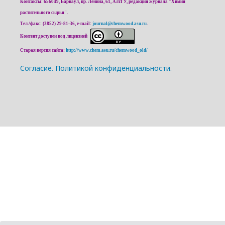
Контакты: 656049, Барнаул, пр. Ленина, 61, АлтГУ, редакция журнала "Химия
растительного сырья".
Тел./факс: (3852) 29-81-36, e-mail:
journal@chemwood.asu.ru
.
Контент доступен под лицензией
Старая версия сайта:
http://www.chem.asu.ru/chemwood_old/
Cогласие.
Политикой конфиденциальности.