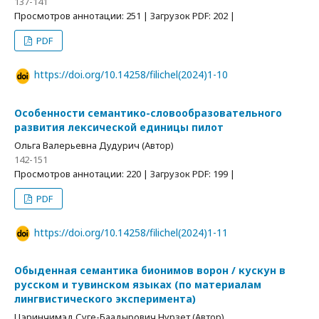
137-141
Просмотров аннотации: 251 | Загрузок PDF: 202 |
PDF
https://doi.org/10.14258/filichel(2024)1-10
Особенности семантико-словообразовательного
развития лексической единицы пилот
Ольга Валерьевна Дудурич (Автор)
142-151
Просмотров аннотации: 220 | Загрузок PDF: 199 |
PDF
https://doi.org/10.14258/filichel(2024)1-11
Обыденная семантика бионимов ворон / кускун в
русском и тувинском языках (по материалам
лингвистического эксперимента)
Цэринчимэд Суге-Баадырович Нурзет (Автор)