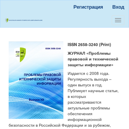
Быстрый
Регистрация
Вход
переход
к
содержанию
Toggl
страницы
naviga
Главная
навигация
Основное
ISSN 2658-3240 (Print)
содержание
ЖУРНАЛ
«Проблемы
Боковая
правовой и технической
панель
защиты информации»
Издается с 2008 года.
Регулярность выхода –
один выпуск в год.
Публикует научные статьи,
в которых
рассматриваются
актуальные проблемы
обеспечения
информационной
безопасности в Российской Федерации и за рубежом,