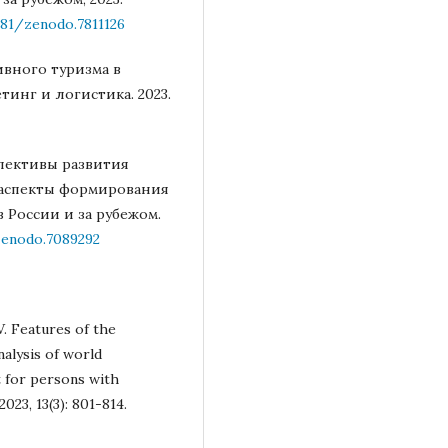
281/zenodo.7811126
ивного туризма в
инг и логистика. 2023.
спективы развития
 аспекты формирования
 России и за рубежом.
zenodo.7089292
. Features of the
nalysis of world
t for persons with
023, 13(3): 801-814.