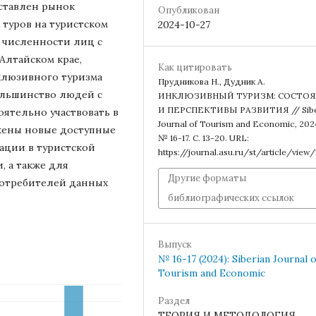
дставлен рынок
Опубликован
туров на туристском
2024-10-27
 численности лиц с
Алтайском крае,
Как цитировать
клюзивного туризма
Прудникова Н., Дудник А.
ольшинство людей с
ИНКЛЮЗИВНЫЙ ТУРИЗМ: СОСТО
И ПЕРСПЕКТИВЫ РАЗВИТИЯ // Sibe
ятельно участвовать в
Journal of Tourism and Economic, 202
жены новые доступные
№ 16-17. С. 13-20. URL:
ации в туристской
https://journal.asu.ru/st/article/view
 а также для
Другие форматы
отребителей данных
библиографических ссылок
Выпуск
№ 16-17 (2024): Siberian Journal o
Tourism and Economic
Раздел
ТЕОРИЯ И МЕТОДОЛОГИЯ