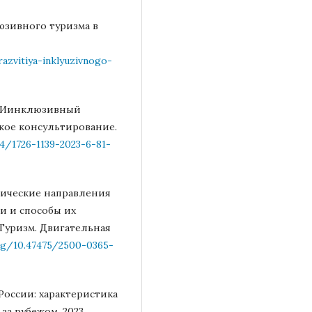
юзивного туризма в
razvitiya-inklyuzivnogo-
Э. Иинклюзивный
ское консультирование.
94/1726-1139-2023-6-81-
тические направления
и и способы их
 Туризм. Двигательная
org/10.47475/2500-0365-
России: характеристика
за рубежом, 2023.