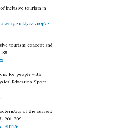
f inclusive tourism in
razvitiya-inklyuzivnogo-
usive tourism: concept and
–89.
89
tions for people with
ysical Education. Sport.
0
racteristics of the current
3): 201–209.
o.7811126