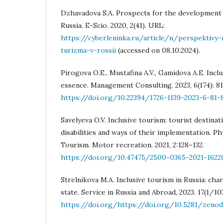
Dzhavadova S.A. Prospects for the development o
Russia. E-Scio. 2020, 2(41). URL:
https://cyberleninka.ru/article/n/perspektivy-
turizma-v-rossii
(accessed on 08.10.2024).
Pirogova O.E., Mustafina A.V., Gamidova A.E. Incl
essence. Management Consulting. 2023, 6(174): 81
https://doi.org/10.22394/1726-1139-2023-6-81-
Savelyeva O.V. Inclusive tourism: tourist destina
disabilities and ways of their implementation. Ph
Tourism. Motor recreation. 2021, 2:128–132.
https://doi.org/10.47475/2500-0365-2021-1622
Strelnikova M.A. Inclusive tourism in Russia: cha
state. Service in Russia and Abroad, 2023. 17(1/10
https://doi.org/https://doi.org/10.5281/zenod