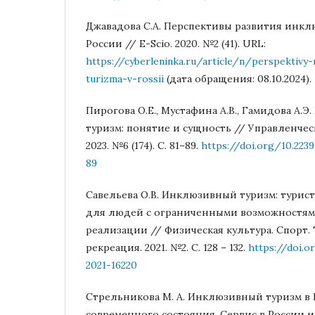
Джавадова С.А. Перспективы развития инкл
России // E-Scio. 2020. №2 (41). URL:
https://cyberleninka.ru/article/n/perspektivy-
turizma-v-rossii
(дата обращения: 08.10.2024).
Пирогова О.Е., Мустафина А.В., Гамидова А.
туризм: понятие и сущность // Управленче
2023. №6 (174). С. 81–89.
https://doi.org/10.223
89
Савельева О.В. Инклюзивный туризм: турис
для людей с ограниченными возможностям
реализации // Физическая культура. Спорт.
рекреация. 2021. №2. С. 128 – 132.
https://doi.
2021-16220
Стрельникова M. A. Инклюзивный туризм в 
современного состояния. Сервис в России и 