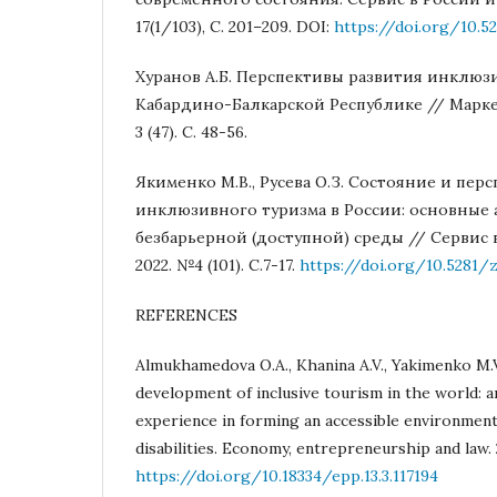
17(1/103), С. 201–209. DOI:
https://doi.org/10.5
Хуранов А.Б. Перспективы развития инклюз
Кабардино-Балкарской Республике // Маркет
3 (47). С. 48-56.
Якименко М.В., Русева О.З. Состояние и пер
инклюзивного туризма в России: основные
безбарьерной (доступной) среды // Сервис в
2022. №4 (101). С.7-17.
https://doi.org/10.5281/
REFERENCES
Almukhamedova O.A., Khanina A.V., Yakimenko M.V
development of inclusive tourism in the world: a
experience in forming an accessible environmen
disabilities. Economy, entrepreneurship and law. 2
https://doi.org/10.18334/epp.13.3.117194