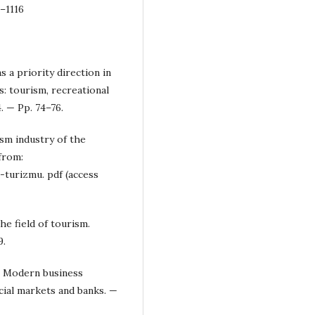
9–1116
 a priority direction in
: tourism, recreational
. — Pp. 74–76.
sm industry of the
from:
urizmu. pdf (access
he field of tourism.
9.
E. Modern business
cial markets and banks. —