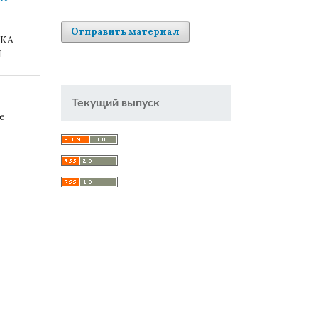
Отправить материал
КА
Й
Текущий выпуск
е