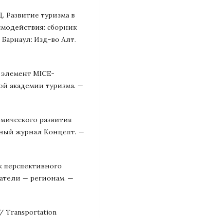
Д. Развитие туризма в
аимодействия: сборник
— Барнаул: Изд-во Алт.
к элемент MICE-
й академии туризма. —
омического развития
ный журнал Концепт. —
к перспективного
атели — регионам. —
// Transportation