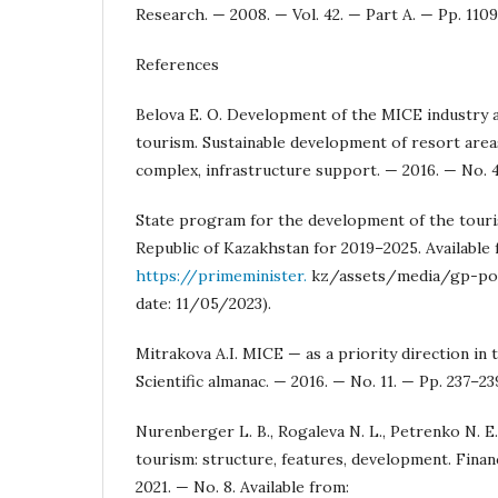
Research. — 2008. — Vol. 42. — Part A. — Pp. 110
References
Belova E. O. Development of the MICE industry as
tourism. Sustainable development of resort areas
complex, infrastructure support. — 2016. — No. 4
State program for the development of the touri
Republic of Kazakhstan for 2019–2025. Available 
https://primeminister.
kz/assets/media/gp-po-t
date: 11/05/2023).
Mitrakova A.I. MICE — as a priority direction in t
Scientific almanac. — 2016. — No. 11. — Pp. 237–23
Nurenberger L. B., Rogaleva N. L., Petrenko N. 
tourism: structure, features, development. Finan
2021. — No. 8. Available from: