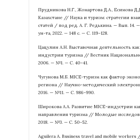
Прудникова Н.Г., Жомартова Д.А., Есимова Д.
Казахстане // Наука и туризм: стратегии вз
статей / под ред. А. Г. Редькина. — Вып. 14. 
ун-та, 2022. — 148 c. — С. 119–128.
Цацулин А.Н. Выставочная деятельность ка
индустрии туризма // Вестник Национально
2006. — №1. — С. 40–41.
Чугунова М.Б. MICE-туризм как фактор экон
региона // Научно-методический электрон
2016. — №11. — С. 986–990.
Широкова А.А. Развитие MICE-индустрии ка
направления туризма // Молодые исследов
2018. — №3. — С. 50–52.
Aguilera A. Business travel and mobile workers 