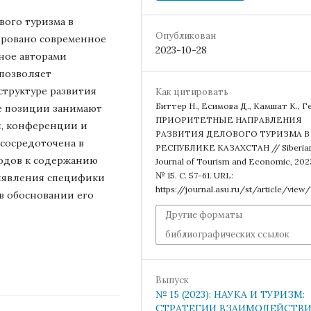
вого туризма в
Опубликован
ировано современное
2023-10-28
ное авторами
 позволяет
структуре развития
Как цитировать
Биттер Н., Есимова Д., Камшат К., Ге
е позиции занимают
ПРИОРИТЕТНЫЕ НАПРАВЛЕНИЯ
и, конференции и
РАЗВИТИЯ ДЕЛОВОГО ТУРИЗМА В
сосредоточена в
РЕСПУБЛИКЕ КАЗАХСТАН // Siberia
одов к содержанию
Journal of Tourism and Economic, 202
№ 15. С. 57-61. URL:
выявления специфики
https://journal.asu.ru/st/article/view
в обосновании его
Другие форматы
библиографических ссылок
Выпуск
№ 15 (2023): НАУКА И ТУРИЗМ:
СТРАТЕГИИ ВЗАИМОДЕЙСТВ