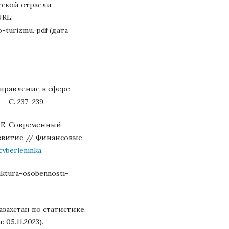
тской отрасли
URL:
turizmu. pdf (дата
аправление в сфере
— С. 237–239.
Н.Е. Современный
азвитие // Финансовые
cyberleninka.
uktura-osobennosti-
захстан по статистике.
05.11.2023).