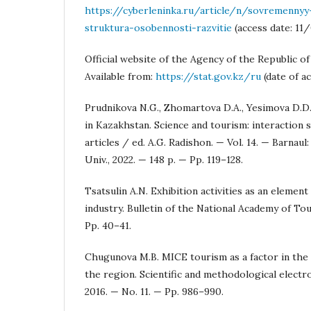
https://cyberleninka.ru/article/n/sovremennyy
struktura-osobennosti-razvitie
(access date: 11
Official website of the Agency of the Republic of
Available from:
https://stat.gov.kz/ru
(date of ac
Prudnikova N.G., Zhomartova D.A., Yesimova D.D
in Kazakhstan. Science and tourism: interaction s
articles / ed. A.G. Radishon. — Vol. 14. — Barnaul
Univ., 2022. — 148 p. — Pp. 119–128.
Tsatsulin A.N. Exhibition activities as an elemen
industry. Bulletin of the National Academy of To
Pp. 40–41.
Chugunova M.B. MICE tourism as a factor in th
the region. Scientific and methodological electr
2016. — No. 11. — Pp. 986–990.