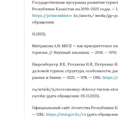
Государственная программа развития турис
Республики Казахстан на 2019–2025 годы. — 
https://primeminister.
kz/assets/ media/gp-po-
обращения:
11.2023).
Митракова А.И. MICE — как приоритетное н
туризма // Научный альманах. — 2016. — №11. 
Нюренбергер Л.Б., Рогалева Н.Л., Петренко 
деловой туризм: структура, особенности, р
рынки и банки. — 2021. — №8. — URL:
https://
ru/article/n/sovremennyy-delovoy-turizm-str
razvitie (дата обращения: 05.11.2023).
Официальный сайт Агентства Республики Ка
— URL:
https://stat.gov.kz/ru
(дата обращения: 