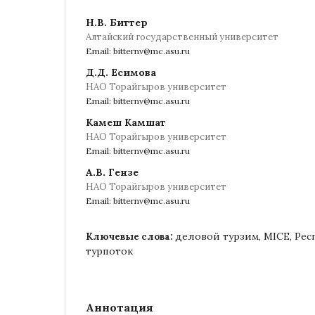
Н.В. Биттер
Алтайский государственный университет
Email: bitternv@mc.asu.ru
Д.Д. Есимова
НАО Торайгыров университет
Email: bitternv@mc.asu.ru
Камеш Камшат
НАО Торайгыров университет
Email: bitternv@mc.asu.ru
А.В. Гензе
НАО Торайгыров университет
Email: bitternv@mc.asu.ru
деловой турзим, MICE, Рес
Ключевые слова:
турпоток
Аннотация