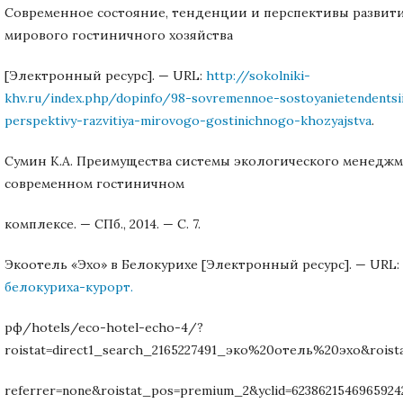
Современное состояние, тенденции и перспективы развит
мирового гостиничного хозяйства
[Электронный ресурс]. — URL:
http://sokolniki-
khv.ru/index.php/dopinfo/98-sovremennoe-sostoyanietendentsii
perspektivy-razvitiya-mirovogo-gostinichnogo-khozyajstva
.
Сумин К.А. Преимущества системы экологического менеджм
современном гостиничном
комплексе. — СПб., 2014. — С. 7.
Экоотель «Эхо» в Белокурихе [Электронный ресурс]. — URL:
белокуриха-курорт.
рф/hotels/eco-hotel-echo-4/?
roistat=direct1_search_2165227491_эко%20отель%20эхо&roist
referrer=none&roistat_pos=premium_2&yclid=6238621546965924