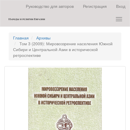
Быстрый
Руководство для авторов
Регистрация
Вход
переход
к
Toggl
содержанию
naviga
страницы
Главная
навигация
Главная
Архивы
Основное
Том 3 (2009): Мировоззрение населения Южной
содержание
Сибири и Центральной Азии в исторической
Боковая
ретроспективе
панель