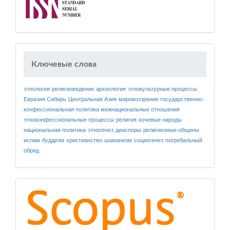
Ключевые слова
этнология
религиоведение
археология
этнокультурные процессы
Евразия
Сибирь
Центральная Азия
мировоззрение
государственно-
конфессиональная политика
межнациональные отношения
этноконфессиональные процессы
религия
кочевые народы
национальная политика
этногенез
диаспоры
религиозные общины
ислам
буддизм
христианство
шаманизм
социогенез
погребальный
обряд