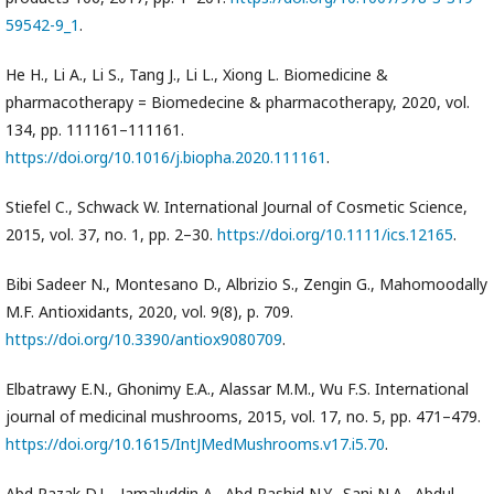
59542-9_1
.
He H., Li A., Li S., Tang J., Li L., Xiong L. Biomedicine &
pharmacotherapy = Biomedecine & pharmacotherapy, 2020, vol.
134, pp. 111161–111161.
https://doi.org/10.1016/j.biopha.2020.111161
.
Stiefel C., Schwack W. International Journal of Cosmetic Science,
2015, vol. 37, no. 1, pp. 2–30.
https://doi.org/10.1111/ics.12165
.
Bibi Sadeer N., Montesano D., Albrizio S., Zengin G., Mahomoodally
M.F. Antioxidants, 2020, vol. 9(8), p. 709.
https://doi.org/10.3390/antiox9080709
.
Elbatrawy E.N., Ghonimy E.A., Alassar M.M., Wu F.S. International
journal of medicinal mushrooms, 2015, vol. 17, no. 5, pp. 471–479.
https://doi.org/10.1615/IntJMedMushrooms.v17.i5.70
.
Abd Razak D.L., Jamaluddin A., Abd Rashid N.Y., Sani N.A., Abdul