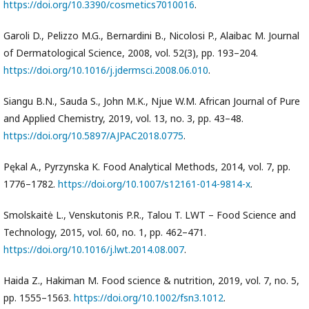
https://doi.org/10.3390/cosmetics7010016
.
Garoli D., Pelizzo M.G., Bernardini B., Nicolosi P., Alaibac M. Journal
of Dermatological Science, 2008, vol. 52(3), pp. 193–204.
https://doi.org/10.1016/j.jdermsci.2008.06.010
.
Siangu B.N., Sauda S., John M.K., Njue W.M. African Journal of Pure
and Applied Chemistry, 2019, vol. 13, no. 3, pp. 43–48.
https://doi.org/10.5897/AJPAC2018.0775
.
Pękal A., Pyrzynska K. Food Analytical Methods, 2014, vol. 7, pp.
1776–1782.
https://doi.org/10.1007/s12161-014-9814-x
.
Smolskaitė L., Venskutonis P.R., Talou T. LWT – Food Science and
Technology, 2015, vol. 60, no. 1, pp. 462–471.
https://doi.org/10.1016/j.lwt.2014.08.007
.
Haida Z., Hakiman M. Food science & nutrition, 2019, vol. 7, no. 5,
pp. 1555–1563.
https://doi.org/10.1002/fsn3.1012
.