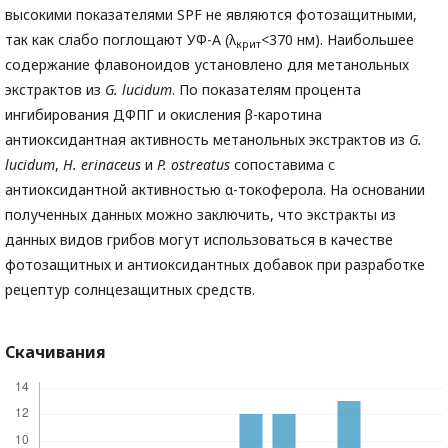
высокими показателями SPF не являются фотозащитными,
так как слабо поглощают УФ-А (λ
<370 нм). Наибольшее
крит
содержание флавоноидов установлено для метанольных
экстрактов из
G
. lucidum
. По показателям процента
ингибирования ДФПГ и окисления β-каротина
антиоксидантная активность метанольных экстрактов из
G
.
lucidum
,
H
. erinaceus
и
P
. ostreatus
сопоставима с
антиоксидантной активностью α-токоферола. На основании
полученных данных можно заключить, что экстракты из
данных видов грибов могут использоваться в качестве
фотозащитных и антиоксидантных добавок при разработке
рецептур солнцезащитных средств.
Скачивания