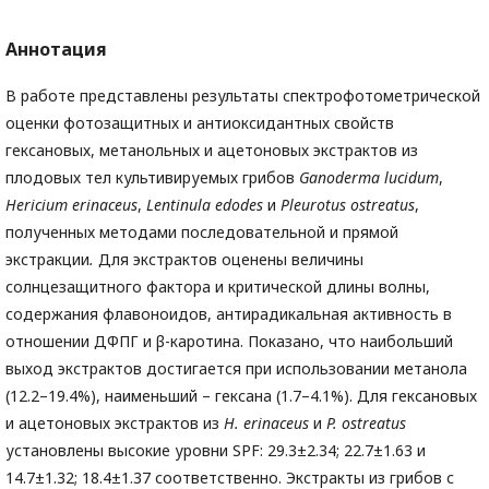
Аннотация
В работе представлены результаты спектрофотометрической
оценки фотозащитных и антиоксидантных свойств
гексановых, метанольных и ацетоновых экстрактов из
плодовых тел культивируемых грибов
Ganoderma
lucidum
,
Hericium
erinaceus
,
Lentinula
edodes
и
Pleurotus
ostreatus
,
полученных методами последовательной и прямой
экстракции
.
Для экстрактов оценены величины
солнцезащитного фактора и критической длины волны,
содержания флавоноидов, антирадикальная активность в
отношении ДФПГ и β-каротина. Показано, что наибольший
выход экстрактов достигается при использовании метанола
(12.2–19.4%), наименьший – гексана (1.7–4.1%). Для гексановых
и ацетоновых экстрактов из
H
. erinaceus
и
P
. ostreatus
установлены высокие уровни SPF: 29.3±2.34; 22.7±1.63 и
14.7±1.32; 18.4±1.37 соответственно. Экстракты из грибов с