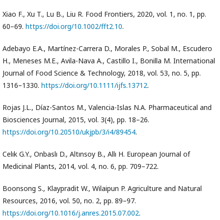
Xiao F., Xu T., Lu B., Liu R. Food Frontiers, 2020, vol. 1, no. 1, pp.
60–69.
https://doi.org/10.1002/fft2.10
.
Adebayo E.A., Martínez-Carrera D., Morales P., Sobal M., Escudero
H., Meneses M.E., Avila-Nava A., Castillo I., Bonilla M. International
Journal of Food Science & Technology, 2018, vol. 53, no. 5, pp.
1316–1330.
https://doi.org/10.1111/ijfs.13712
.
Rojas J.L., Díaz-Santos M., Valencia-Islas N.A. Pharmaceutical and
Biosciences Journal, 2015, vol. 3(4), pp. 18–26.
https://doi.org/10.20510/ukjpb/3/i4/89454
.
Celık G.Y., Onbaslı D., Altınsoy B., Allı H. European Journal of
Medicinal Plants, 2014, vol. 4, no. 6, pp. 709–722.
Boonsong S., Klaypradit W., Wilaipun P. Agriculture and Natural
Resources, 2016, vol. 50, no. 2, pp. 89–97.
https://doi.org/10.1016/j.anres.2015.07.002
.