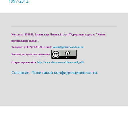
1997-2012
Контакты: 656049, Барнаул, пр. Ленина, 61, АлтГУ, редакция журнала "Химия
растительного сырья".
Тел./факс: (3852) 29-81-36, e-mail:
journal@chemwood.asu.ru
.
Контент доступен под лицензией
Старая версия сайта:
http://www.chem.asu.ru/chemwood_old/
Cогласие.
Политикой конфиденциальности.