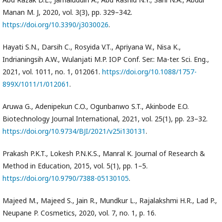
Manan M. J, 2020, vol. 3(3), pp. 329–342.
https://doi.org/10.3390/j3030026
.
Hayati S.N., Darsih C., Rosyida V.T., Apriyana W., Nisa K.,
Indrianingsih A.W., Wulanjati M.P. IOP Conf. Ser.: Ma-ter. Sci. Eng.,
2021, vol. 1011, no. 1, 012061.
https://doi.org/10.1088/1757-
899X/1011/1/012061
.
Aruwa G., Adenipekun C.O., Ogunbanwo S.T., Akinbode E.O.
Biotechnology Journal International, 2021, vol. 25(1), pp. 23–32.
https://doi.org/10.9734/BJI/2021/v25i130131
.
Prakash P.K.T., Lokesh P.N.K.S., Manral K. Journal of Research &
Method in Education, 2015, vol. 5(1), pp. 1–5.
https://doi.org/10.9790/7388-05130105
.
Majeed M., Majeed S., Jain R., Mundkur L., Rajalakshmi H.R., Lad P.,
Neupane P. Cosmetics, 2020, vol. 7, no. 1, p. 16.