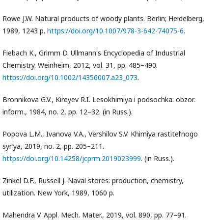
Rowe J.W. Natural products of woody plants. Berlin; Heidelberg,
1989, 1243 p.
https://doi.org/10.1007/978-3-642-74075-6
.
Fiebach K., Grimm D. Ullmann's Encyclopedia of Industrial
Chemistry. Weinheim, 2012, vol. 31, pp. 485–490.
https://doi.org/10.1002/14356007.a23_073
.
Bronnikova G.V., Kireyev R.I. Lesokhimiya i podsochka: obzor.
inform., 1984, no. 2, pp. 12–32. (in Russ.).
Popova L.M., Ivanova V.A., Vershilov S.V. Khimiya rastitel’nogo
syr’ya, 2019, no. 2, pp. 205–211.
https://doi.org/10.14258/jcprm.2019023999
. (in Russ.).
Zinkel D.F., Russell J. Naval stores: production, chemistry,
utilization. New York, 1989, 1060 p.
Mahendra V. Appl. Mech. Mater., 2019, vol. 890, pp. 77–91.