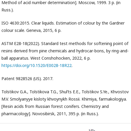
Method of acid number determination]. Moscow, 1999. 3 p. (in
Russ.).
ISO 4630:2015. Clear liquids. Estimation of colour by the Gardner
colour scale. Geneva, 2015, 6 p.
ASTM E28-18(2022). Standard test methods for softening point of
resins derived from pine chemicals and hydrocar-bons, by ring-and-
ball apparatus. West Conshohocken, 2022, 6 p.
https://doi.org/10.1520/E0028-18R22
.
Patent 9828526 (US). 2017.
Tolstikov G.A., Tolstikova T.G., Shul’ts E.E., Tolstikov S.Ye., Khvostov
M.V. Smolyanyye kisloty khvoynykh Rossii. Khimiya, farmakologiya.
[Resin acids from Russian forest conifers. Chemistry and
pharmacology]. Novosibirsk, 2011, 395 p. (in Russ.).