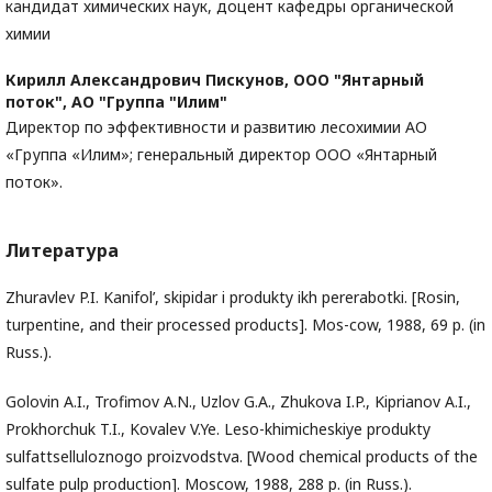
кандидат химических наук, доцент кафедры органической
химии
Кирилл Александрович Пискунов,
ООО "Янтарный
поток", АО "Группа "Илим"
Директор по эффективности и развитию лесохимии АО
«Группа «Илим»; генеральный директор ООО «Янтарный
поток».
Литература
Zhuravlev P.I. Kanifol’, skipidar i produkty ikh pererabotki. [Rosin,
turpentine, and their processed products]. Mos-cow, 1988, 69 p. (in
Russ.).
Golovin A.I., Trofimov A.N., Uzlov G.A., Zhukova I.P., Kiprianov A.I.,
Prokhorchuk T.I., Kovalev V.Ye. Leso-khimicheskiye produkty
sulfattselluloznogo proizvodstva. [Wood chemical products of the
sulfate pulp production]. Moscow, 1988, 288 p. (in Russ.).