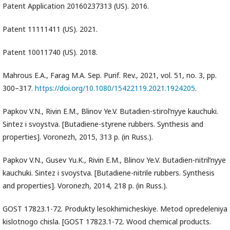
Patent Application 20160237313 (US). 2016.
Patent 11111411 (US). 2021.
Patent 10011740 (US). 2018.
Mahrous E.A., Farag M.A. Sep. Purif. Rev., 2021, vol. 51, no. 3, pp.
300–317.
https://doi.org/10.1080/15422119.2021.1924205
.
Papkov V.N., Rivin E.M., Blinov Ye.V. Butadien-stirol’nyye kauchuki.
Sintez i svoystva. [Butadiene-styrene rubbers. Synthesis and
properties]. Voronezh, 2015, 313 p. (in Russ.).
Papkov V.N., Gusev Yu.K., Rivin E.M., Blinov Ye.V. Butadien-nitril’nyye
kauchuki. Sintez i svoystva. [Butadiene-nitrile rubbers. Synthesis
and properties]. Voronezh, 2014, 218 p. (in Russ.).
GOST 17823.1-72. Produkty lesokhimicheskiye. Metod opredeleniya
kislotnogo chisla. [GOST 17823.1-72. Wood chemical products.