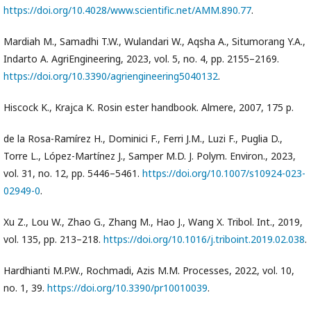
https://doi.org/10.4028/www.scientific.net/AMM.890.77
.
Mardiah M., Samadhi T.W., Wulandari W., Aqsha A., Situmorang Y.A.,
Indarto A. AgriEngineering, 2023, vol. 5, no. 4, pp. 2155–2169.
https://doi.org/10.3390/agriengineering5040132
.
Hiscock K., Krajca K. Rosin ester handbook. Almere, 2007, 175 р.
de la Rosa-Ramírez H., Dominici F., Ferri J.M., Luzi F., Puglia D.,
Torre L., López-Martínez J., Samper M.D. J. Polym. Environ., 2023,
vol. 31, no. 12, pp. 5446–5461.
https://doi.org/10.1007/s10924-023-
02949-0
.
Xu Z., Lou W., Zhao G., Zhang M., Hao J., Wang X. Tribol. Int., 2019,
vol. 135, pp. 213–218.
https://doi.org/10.1016/j.triboint.2019.02.038
.
Hardhianti M.P.W., Rochmadi, Azis M.M. Processes, 2022, vol. 10,
no. 1, 39.
https://doi.org/10.3390/pr10010039
.