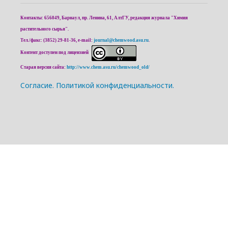
Контакты: 656049, Барнаул, пр. Ленина, 61, АлтГУ, редакция журнала "Химия
растительного сырья".
Тел./факс: (3852) 29-81-36, e-mail:
journal@chemwood.asu.ru
.
Контент доступен под лицензией
Старая версия сайта:
http://www.chem.asu.ru/chemwood_old/
Cогласие.
Политикой конфиденциальности.