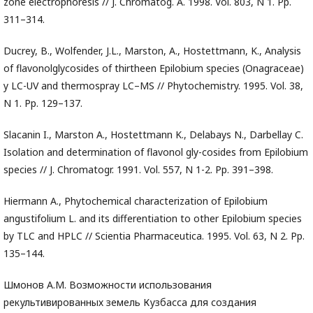
zone electrophoresis // J. Chromatog. A. 1998. Vol. 803, N 1. Pp.
311–314.
Ducrey, B., Wolfender, J.L., Marston, A., Hostettmann, K., Analysis
of flavonolglycosides of thirtheen Epilobium species (Onagraceae)
y LC-UV and thermospray LC–MS // Phytochemistry. 1995. Vol. 38,
N 1. Pp. 129–137.
Slacanin I., Marston A., Hostettmann K., Delabays N., Darbellay C.
Isolation and determination of flavonol gly-cosides from Epilobium
species // J. Chromatogr. 1991. Vol. 557, N 1-2. Pp. 391–398.
Hiermann A., Phytochemical characterization of Epilobium
angustifolium L. and its differentiation to other Epilobium species
by TLC and HPLC // Scientia Pharmaceutica. 1995. Vol. 63, N 2. Pp.
135–144.
Шмонов А.М. Возможности использования
рекультивированных земель Кузбасса для создания