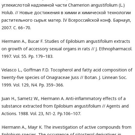
углекислотой надземной части Chamerion angustifolium (L.)
Holub. // Новые достижения в химии и химической технологии
растительного сырья: матер. IV Всероссийской конф. Барнаул,
2007. C. 66–70.
Hiermann A., Bucar F. Studies of Epilobium angustifolium extracts
on growth of accessory sexual organs in rats // J. Ethnopharmacol.
1997. Vol. 55. Pp. 179–183.
Velasco L., Goffman F.D. Tocopherol and fatty acid composition of
twenty-five species of Onagraceae Juss // Botan. J. Linnean Soc.
1999. Vol. 129, N4. Pp. 359–366.
Juan H., Sametz W., Hiermann A. Anti-inflammatory effects of a
substance extracted from Epilobium angustifolium // Agents and
Actions. 1988. Vol. 23, N1-2. Pp.106–107.
Hiermann A., Mayr K. The investigation of active compounds from
Epilobium species. The occurrence of sitosterol derivatives in