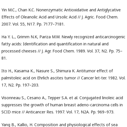
Yin M.C., Chan K.C. Nonenzymatic Antioxidative and Antiglycative
Effects of Oleanolic Acid and Ursolic Acid // J. Agric. Food Chem.
2007. Vol. 55, N17. Pp. 7177–7181.
Ha Y. L., Grimm N.K, Pariza M.W. Newly recognized anticarcinogenic
fatty acids: Identification and quantification in natural and
processed cheeses // J. Agr. Food Chem. 1989. Vol. 37, N2. Pp. 75–
81.
Ito H., Kasama K., Nasure S., Shimura K. Antitumor effect of
palmitoleic acid on Ehrlich ascites tumor // Cancer let-ter. 1982. Vol.
17, N2. Pp. 197–203.
Visonneau S., Cesano A., Tepper S.A. et al. Conjugated linoleic acid
suppresses the growth of human breast adeno-carcinoma cells in
SCID mice // Anticancer Res. 1997. Vol. 17, N2A. Pp. 969–973.
Yang B., Kallio, H. Composition and physiological effects of sea