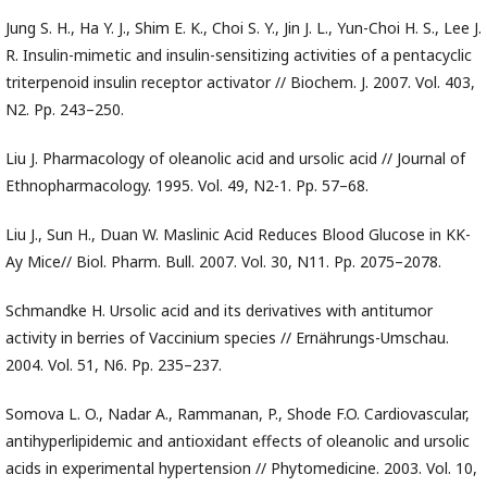
Jung S. H., Ha Y. J., Shim E. K., Choi S. Y., Jin J. L., Yun-Choi H. S., Lee J.
R. Insulin-mimetic and insulin-sensitizing activities of a pentacyclic
triterpenoid insulin receptor activator // Biochem. J. 2007. Vol. 403,
N2. Pp. 243–250.
Liu J. Pharmacology of oleanolic acid and ursolic acid // Journal of
Ethnopharmacology. 1995. Vol. 49, N2-1. Pp. 57–68.
Liu J., Sun H., Duan W. Maslinic Acid Reduces Blood Glucose in KK-
Ay Mice// Biol. Pharm. Bull. 2007. Vol. 30, N11. Pp. 2075–2078.
Schmandke H. Ursolic acid and its derivatives with antitumor
activity in berries of Vaccinium species // Ernährungs-Umschau.
2004. Vol. 51, N6. Pp. 235–237.
Somova L. O., Nadar A., Rammanan, P., Shode F.O. Cardiovascular,
antihyperlipidemic and antioxidant effects of oleanolic and ursolic
acids in experimental hypertension // Phytomedicine. 2003. Vol. 10,