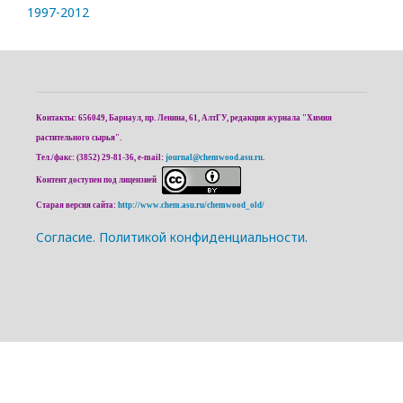
1997-2012
Контакты: 656049, Барнаул, пр. Ленина, 61, АлтГУ, редакция журнала "Химия
растительного сырья".
Тел./факс: (3852) 29-81-36, e-mail:
journal@chemwood.asu.ru
.
Контент доступен под лицензией
Старая версия сайта:
http://www.chem.asu.ru/chemwood_old/
Cогласие.
Политикой конфиденциальности.