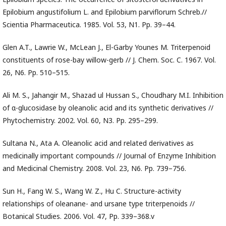
Epilobium angustifolium L. and Epilobium parviflorum Schreb.//
Scientia Pharmaceutica. 1985. Vol. 53, N1. Pp. 39–44.
Glen A.T., Lawrie W., McLean J., El-Garby Younes M. Triterpenoid
constituents of rose-bay willow-gerb // J. Chem. Soc. C. 1967. Vol.
26, N6. Pp. 510–515.
Ali M. S., Jahangir M., Shazad ul Hussan S., Choudhary M.I. Inhibition
of α-glucosidase by oleanolic acid and its synthetic derivatives //
Phytochemistry. 2002. Vol. 60, N3. Pp. 295–299.
Sultana N., Ata A. Oleanolic acid and related derivatives as
medicinally important compounds // Journal of Enzyme Inhibition
and Medicinal Chemistry. 2008. Vol. 23, N6. Pp. 739–756.
Sun H., Fang W. S., Wang W. Z., Hu C. Structure-activity
relationships of oleanane- and ursane type triterpenoids //
Botanical Studies. 2006. Vol. 47, Pp. 339–368.v