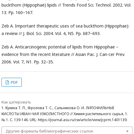
buckthorn (Hippophaë) lipids // Trends Food Sci. Technol. 2002. Vol.
13. Pp. 160–167.
Zeb A. Important therapeutic uses of sea buckthorn (Hippophae):
a review // J. Biol. Sci. 2004. Vol. 4, N5. Pp. 687–693.
Zeb A. Anticarcinogenic potential of lipids from Hippophae –
evidence from the recent literature // Asian Pac. J. Can-cer Prev.
2006. Vol. 7, N1. Pp. 32–35.
PDF
Как цитировать
1. Кукина Т. П., Фролова Т. С., Сальникова О. И. ЛИПОФИЛЬНЫЕ
КИСЛОТЫ ИВАН-ЧАЯ УЗКОЛИСТНОГО // Химия растительного сырья, 1.
№ 1. С. 139-146. URL: https://journal.asu.ru/cw/article/view/jcprm.1401139.
Другие форматы библиографических ссылок