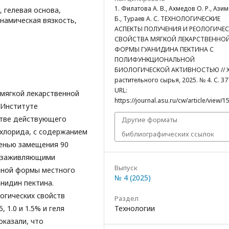
1. Филатова А. В., Ахмедов О. Р., Азим
 гелевая основа,
Б., Тураев А. С. ТЕХНОЛОГИЧЕСКИЕ
инамическая вязкость,
АСПЕКТЫ ПОЛУЧЕНИЯ И РЕОЛОГИЧЕС
СВОЙСТВА МЯГКОЙ ЛЕКАРСТВЕННО
ФОРМЫ ГУАНИДИНА ПЕКТИНА С
ПОЛИФУНКЦИОНАЛЬНОЙ
БИОЛОГИЧЕСКОЙ АКТИВНОСТЬЮ // 
растительного сырья, 2025. № 4. С. 37
URL:
 мягкой лекарственной
https://journal.asu.ru/cw/article/view/1
 Институте
стве действующего
Другие форматы
охлорида, с содержанием
библиографических ссылок
епенью замещения 90
озаживляющими
Выпуск
нной формы местного
№ 4 (2025)
нидин пектина.
огических свойств
Раздел
 1.0 и 1.5% и геля
Технологии
оказали, что