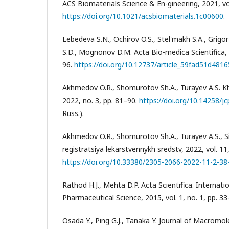
ACS Biomaterials Science & En-gineering, 2021, vol
https://doi.org/10.1021/acsbiomaterials.1c00600
.
Lebedeva S.N., Ochirov O.S., Stel'makh S.A., Gri
S.D., Mognonov D.M. Acta Bio-medica Scientifica, 2
96.
https://doi.org/10.12737/article_59fad51d481
Akhmedov O.R., Shomurotov Sh.A., Turayev A.S. Khi
2022, no. 3, pp. 81–90.
https://doi.org/10.14258/
Russ.).
Akhmedov O.R., Shomurotov Sh.A., Turayev A.S., S
registratsiya lekarstvennykh sredstv, 2022, vol. 11,
https://doi.org/10.33380/2305-2066-2022-11-2-38
Rathod H.J., Mehta D.P. Acta Scientifica. Internatio
Pharmaceutical Science, 2015, vol. 1, no. 1, pp. 33
Osada Y., Ping G.J., Tanaka Y. Journal of Macromol