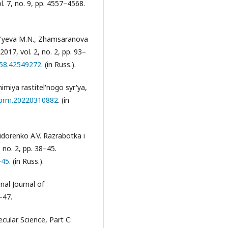
. 7, no. 9, pp. 4557–4568.
gor'yeva M.N., Zhamsaranova
017, vol. 2, no. 2, pp. 93–
658.42549272
. (in Russ.).
miya rastitel'nogo syr'ya,
jcprm.20220310882
. (in
idorenko A.V. Razrabotka i
 no. 2, pp. 38–45.
-45
. (in Russ.).
nal Journal of
–47.
ecular Science, Part C: