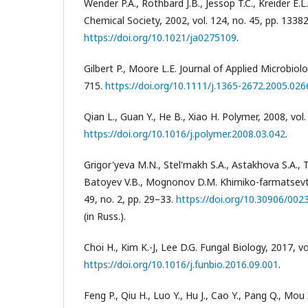
Wender P.A., Rothbard J.B., Jessop T.C., Kreider E.L
Chemical Society, 2002, vol. 124, no. 45, pp. 1338
https://doi.org/10.1021/ja0275109
.
Gilbert P., Moore L.E. Journal of Applied Microbiolo
715.
https://doi.org/10.1111/j.1365-2672.2005.026
Qian L., Guan Y., He B., Xiao H. Polymer, 2008, vol
https://doi.org/10.1016/j.polymer.2008.03.042
.
Grigor'yeva M.N., Stel'makh S.A., Astakhova S.A., T
Batoyev V.B., Mognonov D.M. Khimiko-farmatsevtic
49, no. 2, pp. 29–33.
https://doi.org/10.30906/00
(in Russ.).
Choi H., Kim K.-J, Lee D.G. Fungal Biology, 2017, vo
https://doi.org/10.1016/j.funbio.2016.09.001
.
Feng P., Qiu H., Luo Y., Hu J., Cao Y., Pang Q., Mou