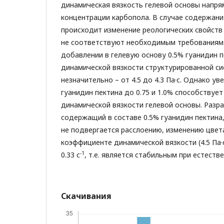
динамическая вязкость гелевой основы напря
концентрации карбопола. В случае содержани
происходит изменение реологических свойств
не соответствуют необходимым требованиям.
добавлении в гелевую основу 0.5% гуанидин 
динамической вязкости структурированной с
незначительно – от 4.5 до 4.3 Па·с. Однако у
гуанидин пектина до 0.75 и 1.0% способствуе
динамической вязкости гелевой основы. Разра
содержащий в составе 0.5% гуанидин пектина,
не подвергается расслоению, изменению цвет
коэффициенте динамической вязкости (4.5 Па·с
-1
0.33 с
, т.е. является стабильным при естеств
Скачивания