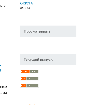
ОКРУГА
ного
234
Просматривать
Текущий выпуск
e
l
анном
щими