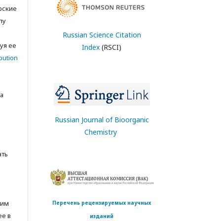
орские
лу
с
Russian Science Citation
уя ее
Index
(RSCI)
bution
а
Russian Journal of Bioorganic
Chemistry
ать
тим
Перечень рецензируемых научных
ее в
изданий