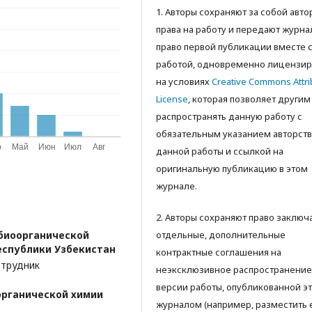
1. Авторы сохраняют за собой авт
права на работу и передают журна
право первой публикации вместе 
работой, одновременно лицензир
на условиях
Creative Commons Attri
License
, которая позволяет другим
распространять данную работу с
обязательным указанием авторств
данной работы и ссылкой на
оригинальную публикацию в этом
журнале.
2. Авторы сохраняют право заключ
биоорганической
отдельные, дополнительные
еспублики Узбекистан
контрактные соглашения на
отрудник
неэксклюзивное распространение
версии работы, опубликованной э
органической химии
журналом (например, разместить 