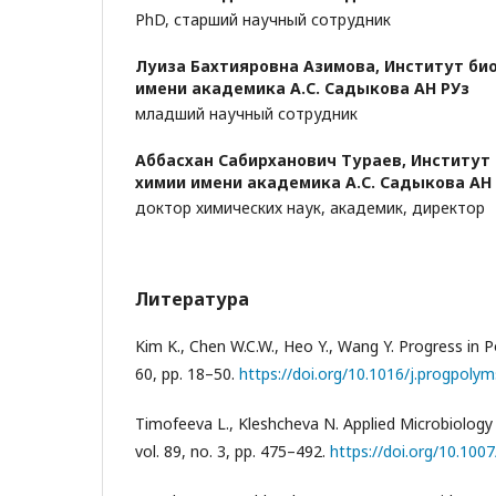
PhD, старший научный сотрудник
Луиза Бахтияровна Азимова,
Институт би
имени академика А.С. Садыкова АН РУз
младший научный сотрудник
Аббасхан Сабирханович Тураев,
Институт
химии имени академика А.С. Садыкова АН
доктор химических наук, академик, директор
Литература
Kim K., Chen W.C.W., Heo Y., Wang Y. Progress in P
60, pp. 18–50.
https://doi.org/10.1016/j.progpolym
Timofeeva L., Kleshcheva N. Applied Microbiology
vol. 89, no. 3, pp. 475–492.
https://doi.org/10.10