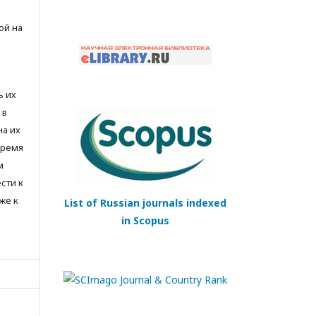
ой на
ь их
 в
на их
время
м
сти к
же к
List of Russian journals indexed
in Scopus