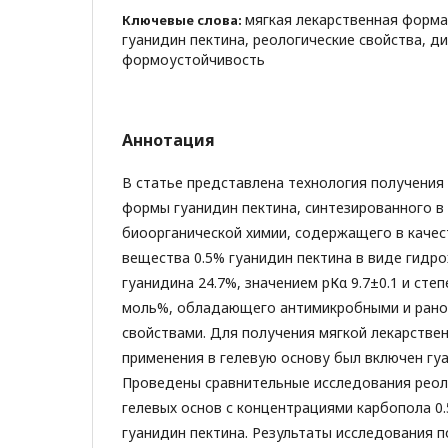
мягкая лекарственная форма,
Ключевые слова:
гуанидин пектина, реологические свойства, д
формоустойчивость
Аннотация
В статье представлена технология получения
формы гуанидин пектина, синтезированного в
биоорганической химии, содержащего в каче
вещества 0.5% гуанидин пектина в виде гидр
гуанидина 24.7%, значением рКα 9.7±0.1 и ст
моль%, обладающего антимикробными и ран
свойствами. Для получения мягкой лекарстве
применения в гелевую основу был включен гуа
Проведены сравнительные исследования реол
гелевых основ с концентрациями карбопола 0.5,
гуанидин пектина. Результаты исследования п