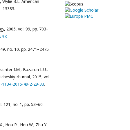
., Wylie B.L. American
2–13383.
gy, 2005, vol. 99, pp. 703–
64.x
.
. 49, no. 10, pp. 2471–2475.
senter I.M., Bazaron L.U.,
heskiy zhurnal, 2015, vol.
23-1134-2015-49-2-29-33
.
l. 121, no. 1, pp. 53–60.
 X., Hou R., Hou W., Zhu Y.