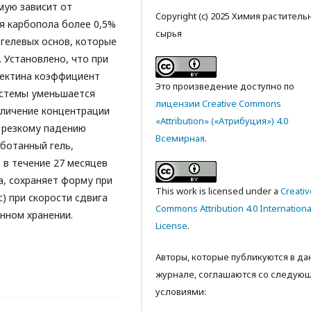
мую зависит от
Copyright (c) 2025 Химия раститель
я карбопола более 0,5%
сырья
 гелевых основ, которые
 Установлено, что при
пектина коэффициент
Это произведение доступно по
истемы уменьшается
лицензии Creative Commons
величение концентрации
«Attribution» («Атрибуция») 4.0
т резкому падению
Всемирная
.
ботанный гель,
 в течение 27 месяцев
а, сохраняет форму при
This work is licensed under a
Creativ
) при скорости сдвига
Commons Attribution 4.0 Internationa
енном хранении.
License
.
Авторы, которые публикуются в д
журнале, соглашаются со следую
условиями: