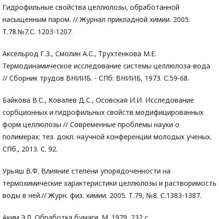
Гидрофильные свойства целлюлозы, обработанной
насыщенным паром. // Журнал прикладной химии. 2005.
Т.78.№7.С. 1203-1207.
Аксельрод Г.З., Смолин А.С., Трухтенкова М.Е.
Термодинамическое исследование системы целлюлоза-вода
// Сборник трудов ВНИИБ. - СПб: ВНИИБ, 1973. С.59-68.
Байкова В.С., Ковалев Д.С., Осовская И.И. Исследование
сорбционных и гидрофильных свойств модифицированных
форм целлюлозы // Современные проблемы науки о
полимерах: тез. докл. научной конференции молодых ученых.
СПб., 2013. С. 92.
Урьяш В.Ф. Влияние степени упорядоченности на
термохимические характеристики целлюлозы и растворимость
воды в ней.// Журн. физ. химии. 2005. Т.79, №8. С.1383-1387.
Аким Э.Л. Обработка бумаги. М. 1979, 232 с.