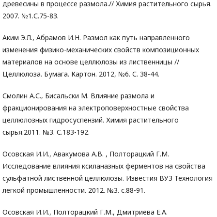
древесины в процессе размола.// Химия растительного сырья.
2007. №1.С.75-83.
Аким Э.Л., Абрамов И.Н. Размол как путь направленного
изменения физико-механических свойств композиционных
материалов на основе целлюлозы из лиственницы //
Целлюлоза. Бумага. Картон. 2012, №6. С. 38-44.
Смолин А.С., Бисальски М. Влияние размола и
фракционирования на электроповерхностные свойства
целлюлозных гидросуспензий. Химия растительного
сырья.2011. №3. С.183-192.
Осовская И.И., Авакумова А.В. , Полторацкий Г.М.
Исследование влияния ксиланазных ферментов на свойства
сульфатной лиственной целлюлозы. Известия ВУЗ Технология
легкой промышленности. 2012. №3. с.88-91.
Осовская И.И., Полторацкий Г.М., Дмитриева Е.А.