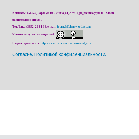
Контакты: 656049, Барнаул, пр. Ленина, 61, АлтГУ, редакция журнала "Химия
растительного сырья".
Тел./факс: (3852) 29-81-36, e-mail:
journal@chemwood.asu.ru
.
Контент доступен под лицензией
Старая версия сайта:
http://www.chem.asu.ru/chemwood_old/
Cогласие.
Политикой конфиденциальности.