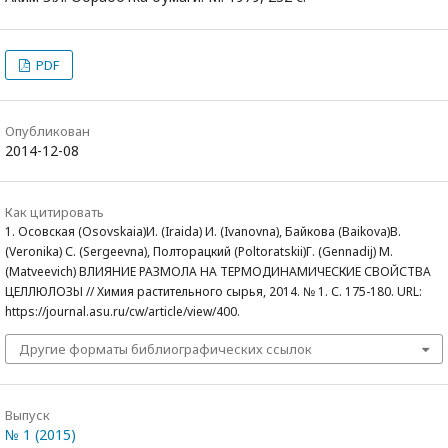
PDF
Опубликован
2014-12-08
Как цитировать
1. Осовская (Osovskaia)И. (Iraida) И. (Ivanovna), Байкова (Baikova)В.
(Veronika) С. (Sergeevna), Полторацкий (Poltoratskii)Г. (Gennadij) М.
(Matveevich) ВЛИЯНИЕ РАЗМОЛА НА ТЕРМОДИНАМИЧЕСКИЕ СВОЙСТВА
ЦЕЛЛЮЛОЗЫ // Химия растительного сырья, 2014. № 1. С. 175-180. URL:
https://journal.asu.ru/cw/article/view/400.
Другие форматы библиографических ссылок
Выпуск
№ 1 (2015)