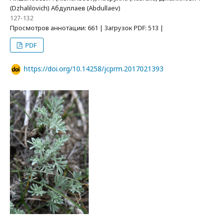
(Dzhalilovich) Абдуллаев (Abdullaev)
127-132
Просмотров аннотации: 661 | Загрузок PDF: 513 |
PDF
https://doi.org/10.14258/jcprm.2017021393