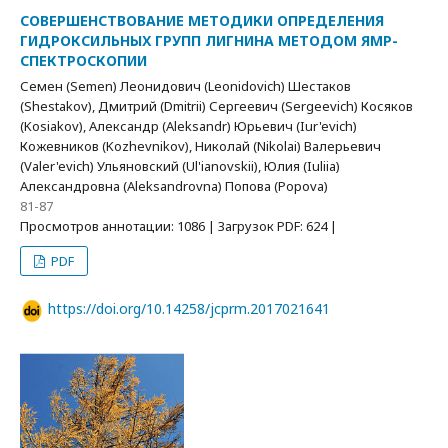
СОВЕРШЕНСТВОВАНИЕ МЕТОДИКИ ОПРЕДЕЛЕНИЯ
ГИДРОКСИЛЬНЫХ ГРУПП ЛИГНИНА МЕТОДОМ ЯМР-
СПЕКТРОСКОПИИ
Семен (Semen) Леонидович (Leonidovich) Шестаков
(Shestakov), Дмитрий (Dmitrii) Сергеевич (Sergeevich) Косяков
(Kosiakov), Александр (Aleksandr) Юрьевич (Iur'evich)
Кожевников (Kozhevnikov), Николай (Nikolai) Валерьевич
(Valer'evich) Ульяновский (Ul'ianovskii), Юлия (Iuliia)
Александровна (Aleksandrovna) Попова (Popova)
81-87
Просмотров аннотации: 1086 | Загрузок PDF: 624 |
PDF
https://doi.org/10.14258/jcprm.2017021641