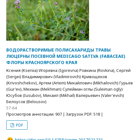
ВОДОРАСТВОРИМЫЕ ПОЛИСАХАРИДЫ ТРАВЫ
ЛЮЦЕРНЫ ПОСЕВНОЙ MEDICAGO SATIVA (FABACEAE)
ФЛОРЫ КРАСНОЯРСКОГО КРАЯ
Ксения (Kseniia) Игоревна (Igorevna) Ровкина (Rovkina), Сергей
(Sergei) Владимирович (Vladimirovich) Кривощеков
(Krivoshchekov), Артем (Artem) Михайлович (Mikhailovich) Гурьев
(Gur'ev), Мехман (Mekhman) Сулейман оглы (Suleiman ogly)
Юсубов (Iusubov), Михаил (Mikhail) Валерьевич (Valer'evich)
Белоусов (Belousov)
57-64
Просмотров аннотации: 907 | Загрузок PDF: 518 |
PDF
https://doi.org/10.14258/jcprm.2017021231