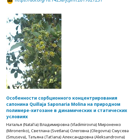
Особенности сорбционного концентрирования
сапонина Quillaja Saponaria Molina на природном
полимере-хитозане в динамических и статических
условиях
Наталья (Natal'ia) Владимировна (Vladimirovna) Мироненко
(Mironenko), Светлана (Svetlana) Олеговна (Olegovna) Смусева
(Smuseva), Татьяна (Tat'iana) Александровна (Aleksandrovna)