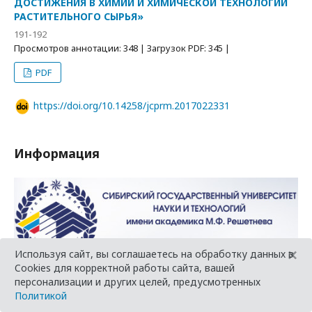
ДОСТИЖЕНИЯ В ХИМИИ И ХИМИЧЕСКОЙ ТЕХНОЛОГИИ
РАСТИТЕЛЬНОГО СЫРЬЯ»
191-192
Просмотров аннотации: 348 | Загрузок PDF: 345 |
PDF
https://doi.org/10.14258/jcprm.2017022331
Информация
×
Используя сайт, вы соглашаетесь на обработку данных в
Cookies для корректной работы сайта, вашей
персонализации и других целей, предусмотренных
КРАТКИЙ ОБЗОР ДИССЕРТАЦИЙ, ЗАЩИЩЕННЫХ В
Политикой
ДИССЕРТАЦИОННОМ СОВЕТЕ Д 212.253.05