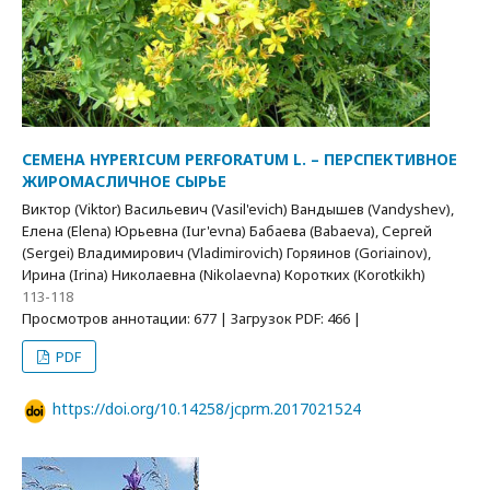
СЕМЕНА HYPERICUM PERFORATUM L. – ПЕРСПЕКТИВНОЕ
ЖИРОМАСЛИЧНОЕ СЫРЬЕ
Виктор (Viktor) Васильевич (Vasil'evich) Вандышев (Vandyshev),
Елена (Elena) Юрьевна (Iur'evna) Бабаева (Babaeva), Сергей
(Sergei) Владимирович (Vladimirovich) Горяинов (Goriainov),
Ирина (Irina) Николаевна (Nikolaevna) Коротких (Korotkikh)
113-118
Просмотров аннотации: 677 | Загрузок PDF: 466 |
PDF
https://doi.org/10.14258/jcprm.2017021524