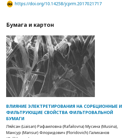
https://doi.org/10.14258/jcprm.2017021717
Бумага и картон
ВЛИЯНИЕ ЭЛЕКТРЕТИРОВАНИЯ НА СОРБЦИОННЫЕ И
ФИЛЬТРУЮЩИЕ СВОЙСТВА ФИЛЬТРОВАЛЬНОЙ
БУМАГИ
Ляйсан (Liaisan) Рафаиловна (Rafailovna) Мусина (Musina),
Мансур (Mansur) Флоридович (Floridovich) Галиханов