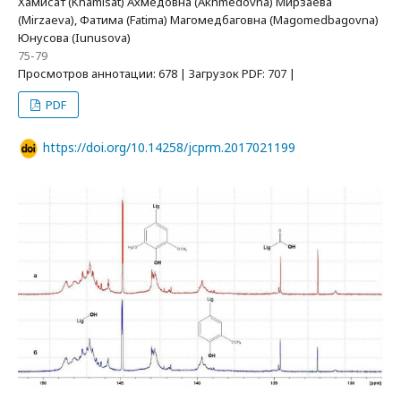
Хамисат (Khamisat) Ахмедовна (Akhmedovna) Мирзаева
(Mirzaeva), Фатима (Fatima) Магомедбаговна (Magomedbagovna)
Юнусова (Iunusova)
75-79
Просмотров аннотации: 678 | Загрузок PDF: 707 |
PDF
https://doi.org/10.14258/jcprm.2017021199