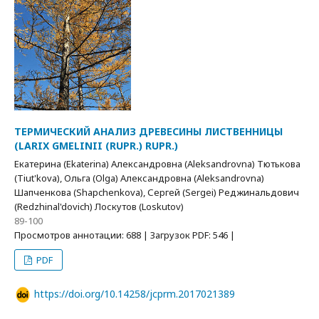
ТЕРМИЧЕСКИЙ АНАЛИЗ ДРЕВЕСИНЫ ЛИСТВЕННИЦЫ
(LARIX GMELINII (RUPR.) RUPR.)
Екатерина (Ekaterina) Александровна (Aleksandrovna) Тютькова
(Tiut'kova), Ольга (Olga) Александровна (Aleksandrovna)
Шапченкова (Shapchenkova), Сергей (Sergei) Реджинальдович
(Redzhinal'dovich) Лоскутов (Loskutov)
89-100
Просмотров аннотации: 688 | Загрузок PDF: 546 |
PDF
https://doi.org/10.14258/jcprm.2017021389