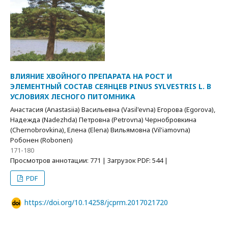
ВЛИЯНИЕ ХВОЙНОГО ПРЕПАРАТА НА РОСТ И
ЭЛЕМЕНТНЫЙ СОСТАВ СЕЯНЦЕВ PINUS SYLVESTRIS L. В
УСЛОВИЯХ ЛЕСНОГО ПИТОМНИКА
Анастасия (Anastasiia) Васильевна (Vasil'evna) Егорова (Egorova),
Надежда (Nadezhda) Петровна (Petrovna) Чернобровкина
(Chernobrovkina), Елена (Elena) Вильямовна (Vil'iamovna)
Робонен (Robonen)
171-180
Просмотров аннотации: 771 | Загрузок PDF: 544 |
PDF
https://doi.org/10.14258/jcprm.2017021720