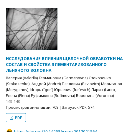
ИССЛЕДОВАНИЕ ВЛИЯНИЯ ЩЕЛОЧНОЙ ОБРАБОТКИ НА
СОСТАВ И СВОЙСТВА ЭЛЕМЕНТАРИЗОВАННОГО
ЛЬНЯНОГО ВОЛОКНА
Валерия (Valeriia) Германовна (Germanovna) Стокозенко
(Stokozenko), Андрей (Andrei) Павлович (Pavlovich) Морыганов
(Moryganov), Игорь (Igor') Юрьевич (Iur'evich) Ларин (Larin),
Елена (Elena) Руфимовна (Rufimovna) Воронина (Voronina)
143-148
Просмотров аннотации: 708 | Загрузок PDF: 574 |
PDF
https://doi.org/10.14258/jcprm.2017021564