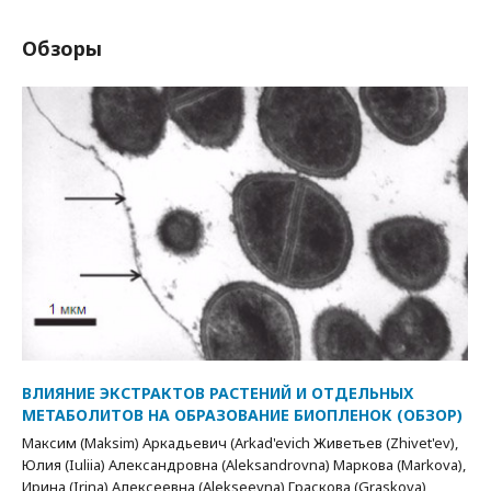
Обзоры
ВЛИЯНИЕ ЭКСТРАКТОВ РАСТЕНИЙ И ОТДЕЛЬНЫХ
МЕТАБОЛИТОВ НА ОБРАЗОВАНИЕ БИОПЛЕНОК (ОБЗОР)
Максим (Maksim) Аркадьевич (Arkad'evich Живетьев (Zhivet'ev),
Юлия (Iuliia) Александровна (Aleksandrovna) Маркова (Markova),
Ирина (Irina) Алексеевна (Alekseevna) Граскова (Graskova)