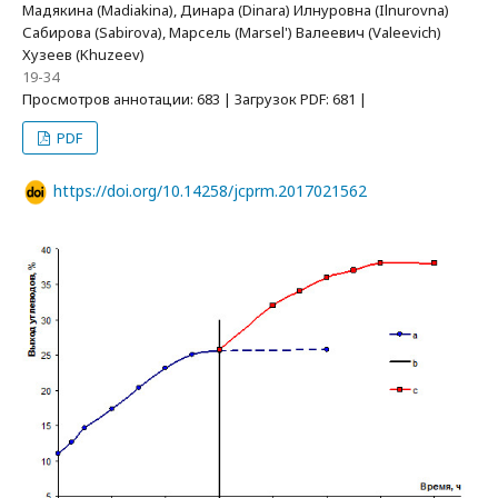
Мадякина (Madiakina), Динара (Dinara) Илнуровна (Ilnurovna)
Сабирова (Sabirova), Марсель (Marsel') Валеевич (Valeevich)
Хузеев (Khuzeev)
19-34
Просмотров аннотации: 683 | Загрузок PDF: 681 |
PDF
https://doi.org/10.14258/jcprm.2017021562