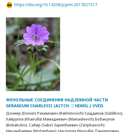
https://doi.org/10.14258/jcprm.2017021517
ФЕНОЛЬНЫЕ СОЕДИНЕНИЯ НАДЗЕМНОЙ ЧАСТИ
GERANIUM CHARLESII (AITCH.  HEMSL.) VVED.
Дониёр (Donier) Рахимович (Rakhimovich) Сиддиков (Siddikov),
Хайрулла (Khairulla) Мамадиевич (Mamadievich) Бобакулов
(Bobakulov), Сабир (Sabir) Зарипбаевич (Zaripbaevich)
Нишанбаевич (Nishanbaev), Насрулла (Nasrulla) Джалилович