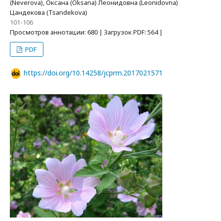
(Neverova), Оксана (Oksana) Леонидовна (Leonidovna)
Цандекова (Tsandekova)
101-106
Просмотров аннотации: 680 | Загрузок PDF: 564 |
PDF
https://doi.org/10.14258/jcprm.2017021571