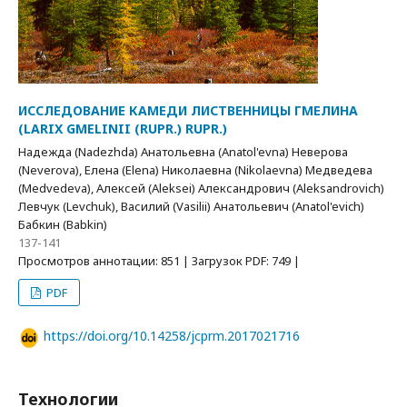
ИССЛЕДОВАНИЕ КАМЕДИ ЛИСТВЕННИЦЫ ГМЕЛИНА
(LARIX GMELINII (RUPR.) RUPR.)
Надежда (Nadezhda) Анатольевна (Anatol'evna) Неверова
(Neverova), Елена (Elena) Николаевна (Nikolaevna) Медведева
(Medvedeva), Алексей (Aleksei) Александрович (Aleksandrovich)
Левчук (Levchuk), Василий (Vasilii) Анатольевич (Anatol'evich)
Бабкин (Babkin)
137-141
Просмотров аннотации: 851 | Загрузок PDF: 749 |
PDF
https://doi.org/10.14258/jcprm.2017021716
Технологии