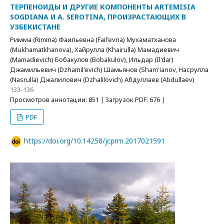
ТЕРПЕНОИДЫ И ДРУГИЕ КОМПОНЕНТЫ ARTEMISIA
SOGDIANA И A. SEROTINA, ПРОИЗРАСТАЮЩИХ В
УЗБЕКИСТАНЕ
Римма (Rimma) Фаильевна (Fail'evna) Мухаматханова
(Mukhamatkhanova), Хайрулла (Khairulla) Мамадиевич
(Mamadievich) Бобакулов (Bobakulov), Ильдар (Il'dar)
Джамильевич (Dzhamil'evich) Шамьянов (Sham'ianov, Насрулла
(Nasrulla) Джалилович (Dzhalilovich) Абдуллаев (Abdullaev)
133-136
Просмотров аннотации: 851 | Загрузок PDF: 676 |
PDF
https://doi.org/10.14258/jcprm.2017021591