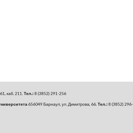
61, каб.
211.
Тел.:
8 (3852) 291-256
университета
656049 Барнаул, ул. Димитрова, 66.
Тел.:
8 (3852) 296