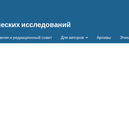
ческих исследований
егия и редакционный совет
Для авторов
Архивы
Этик